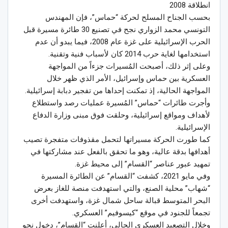
انطلاقة 2008
بحسب الجناح المسلح لحركة “حماس”، فإن المهندس
التونسي محمد الزواري نجح في تصنيع 30 طائرة مسيرة قبل
الحرب الإسرائيلية على غزة عام 2008، فيما يبدو أن عدم
استخدامها لغاية حرب 2014 كان لأسباب فنية وتقنية.
وعلى إثر ذلك، أصبحت المُسيرات جزءاً من المواجهة
العسكرية بين حماس وإسرائيل، الأمر الذي ظهر خلال
المواجهة الحالية، إذ تمكنت إحداها من تفجير دبابة إسرائيلية.
وأجرت طائرات “حماس” المُسيرة عمليات رصد واستطلاع
لأهداف ومواقع إسرائيلية، وحلقت فوق مبنى وزارة الدفاع
الإسرائيلية.
كما طورت الحركة مسيراتها لتحمل مقذوفات متفجرة تصيب
أهدافها بدقة عالية، وهو ما تحقق بالفعل عند مشاركتها في
تمهيد عبور عناصر “القسام” إلى محيط غزة.
وفي مايو 2021، كشفت “القسام” عن الطائرة المسيرة
“شهاب” محلية الصنع، والتي استهدفت منصة للغاز بعرض
البحر المتوسط قبالة ساحل شمال غزة، واستهدفت أخرى
تجمعاً للجنود في موقع “كيسوفيم” العسكري.
وخلال التصعيد العسكري الحالي، أعلنت “القسام”، دخول نحو