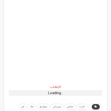
- الإعلانات -
Loading...
حازت
حماس
سيبراني
صواريخ
عتاد
في