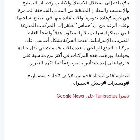
بالإضافة إلى استغلال الأسلاك والأنابيب وقضبان التسليح
والإسمنت والمعادن المتبقية من المباني الشاهقة المدمرة
في غزة، لإعادة تدويرها والاستفادة منها في تصنيع أسلحتها.
وعلى الرغم من أن “حماس” تفتقر إلى المركبات المدرعة
التي تمتلكها إسرائيل، لأنها ستكون هدفاً واضحاً للغاية
للضربات الإسرائيلية، تعتمد الحركة بشكل أساسي على
مركبات الدفع الرباعي متعددة الاستخدامات في نقل عتادها
وقواتها، وبرهنت هذه المركبات في أكثر من مناسبة على
قدرتها على إحداث تأثير مدمر، وفقاً لما ذكره التقرير.
#نظرة #في #عتاد #حماس. #كيف #حازت #صواريخ
#ومسيرات #وسلاح #سيبراني
تابعوا Tunisactus على Google News