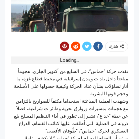
شارك
Loading...
نفذت حركة “حماس”، في السابع من أكتوبر الجاري، هجوماً
مباغتاً داخل بلدات ومدن إسرائيلية في محيط قطاع غزة، ما
أثار تساؤلات بشأن عتَاد الحركة وكيفية حصولها على الأسلحة
وحجم قوتها البشرية.
وشهدت العملية المباغتة استخداماً مكثفاً للصواريخ بالتزامن
مع هجمات بمسيرات وزوارق بحرية وطائرات شراعية، فضلاً
عن خطة “خداع”، تشير إلى تطور في أداء التنظيم المسلح بلغ
ذروته في العملية التي أطلقت عليها كتائب القسام، الذراع
العسكري لحركة “حماس”، “طُوفان الأقصى”.
ورغم أن الجناح المسلح لحركة “حماس” لا يكشف عادةً