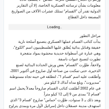
معلومات بشأن ترسانته العسكرية الخاصة، إلا أن التقارير
الدولية تقدر أن “القسام” تمتلك عشرات الآلاف من الصواريخ
المصنعة داخل القطاع.
Loading...
مراحل التطور
بدأت كتائب القسام عملها العسكري بتصنيع أسلحة نارية
خفيفة وقنابل بدائية يُطلق عليها الفلسطينيون اسم “الكوع”،
وهي عبارة عن أسطوانة حديدية محشوة بمواد متفجرة
تطورت لتصبح عبوات ناسفة.
ولاحقاً، طوَّرت “القسام” بعض ورش الحدادة البدائية لصنع
الذخيرة، حتى تمكنت من صناعة أول صاروخ في أكتوبر 2001،
وأطلقت عليه اسم “قسام 1″، لتطلقه في حينه تجاه مستوطنة
“سديروت”، وبلغ مداه آنذاك 3 كيلو متر.
في عام 2002 أطلقت كتائب القسام صاروخاً معدلاً يحمل اسم
“قسام 2” بمدى من 9 إلى 12 كيلو متراً.
وبعد ذلك بـ 3 سنوات، طوَّرت “حماس” صاروخ “قسام 3” الذي
استهدف مدينة عسقلان داخل إسرائيل لأول مرة وبمدى يتراوح