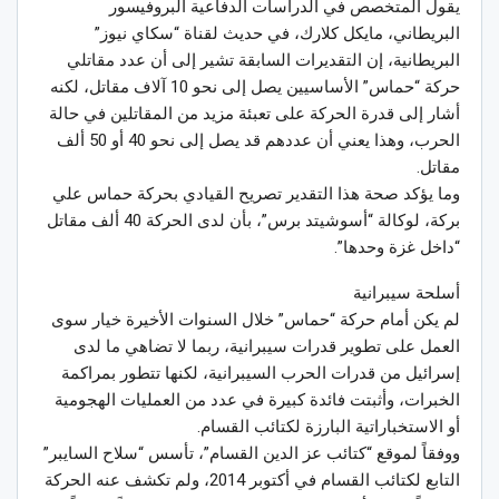
يقول المتخصص في الدراسات الدفاعية البروفيسور
البريطاني، مايكل كلارك، في حديث لقناة “سكاي نيوز”
البريطانية، إن التقديرات السابقة تشير إلى أن عدد مقاتلي
حركة “حماس” الأساسيين يصل إلى نحو 10 آلاف مقاتل، لكنه
أشار إلى قدرة الحركة على تعبئة مزيد من المقاتلين في حالة
الحرب، وهذا يعني أن عددهم قد يصل إلى نحو 40 أو 50 ألف
مقاتل.
وما يؤكد صحة هذا التقدير تصريح القيادي بحركة حماس علي
بركة، لوكالة “أسوشيتد برس”، بأن لدى الحركة 40 ألف مقاتل
“داخل غزة وحدها”.
أسلحة سيبرانية
لم يكن أمام حركة “حماس” خلال السنوات الأخيرة خيار سوى
العمل على تطوير قدرات سيبرانية، ربما لا تضاهي ما لدى
إسرائيل من قدرات الحرب السيبرانية، لكنها تتطور بمراكمة
الخبرات، وأثبتت فائدة كبيرة في عدد من العمليات الهجومية
أو الاستخباراتية البارزة لكتائب القسام.
ووفقاً لموقع “كتائب عز الدين القسام”، تأسس “سلاح السايبر”
التابع لكتائب القسام في أكتوبر 2014، ولم تكشف عنه الحركة