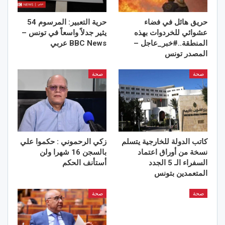
حريق هائل في فضاء
حرية التعبير: المرسوم 54
عشوائي للخردوات بهذه
يثير جدلاً واسعاً في تونس –
المنطقة..#خبر_عاجل –
BBC News عربي
المصدر تونس
صحة
صحة
كاتب الدولة للخارجية يتسلم
زكي الرحموني : حكموا علي
نسخة من أوراق اعتماد
بالسجن 16 شهرا ولن
السفراء الـ 5 الجدد
أستأنف الحكم
المتعمدين بتونس
صحة
صحة