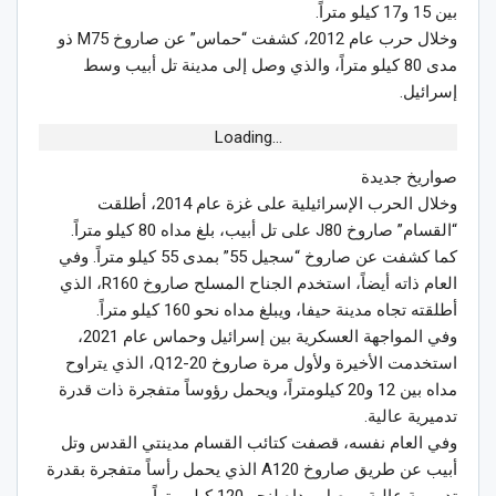
بين 15 و17 كيلو متراً.
وخلال حرب عام 2012، كشفت “حماس” عن صاروخ M75 ذو
مدى 80 كيلو متراً، والذي وصل إلى مدينة تل أبيب وسط
إسرائيل.
Loading...
صواريخ جديدة
وخلال الحرب الإسرائيلية على غزة عام 2014، أطلقت
“القسام” صاروخ J80 على تل أبيب، بلغ مداه 80 كيلو متراً.
كما كشفت عن صاروخ “سجيل 55” بمدى 55 كيلو متراً. وفي
العام ذاته أيضاً، استخدم الجناح المسلح صاروخ R160، الذي
أطلقته تجاه مدينة حيفا، ويبلغ مداه نحو 160 كيلو متراً.
وفي المواجهة العسكرية بين إسرائيل وحماس عام 2021،
استخدمت الأخيرة ولأول مرة صاروخ Q12-20، الذي يتراوح
مداه بين 12 و20 كيلومتراً، ويحمل رؤوساً متفجرة ذات قدرة
تدميرية عالية.
وفي العام نفسه، قصفت كتائب القسام مدينتي القدس وتل
أبيب عن طريق صاروخ A120 الذي يحمل رأساً متفجرة بقدرة