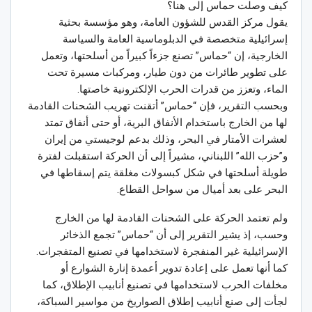
كيف وصلت حماس إلى هنا؟
يقول مركز القدس للشؤون العامة، وهو مؤسسة بحثية
إسرائيلية متخصصة في الدبلوماسية العامة والسياسة
الخارجية، إن “حماس” تصنع جزءاً كبيراً من أسلحتها، وتعمل
على تطوير طائرات من دون طيار، ومركبات مسيرة تحت
الماء، وتعزز من قدرات الحرب الإلكترونية خاصتها.
وبحسب التقرير، فإن “حماس” أتقنت تهريب الشحنات القادمة
لها من الخارج باستخدام الأنفاق البرية، أو حتى أنفاق تمتد
لعشرات الأمتار في البحر، وذلك بدعم لوجيستي من إيران
و”حزب الله” اللبناني، مشيراً إلى أن الحركة استقبلت لفترة
طويلة أسلحتها في شكل كبسولات مغلقة يتم إسقاطها في
البحر على بعد أميال من سواحل القطاع.
ولم تعتمد الحركة على الشحنات القادمة لها من الخارج
وحسب، إذ يشير التقرير إلى أن “حماس” تجمع الذخائر
الإسرائيلية غير المنفجرة لاستخدامها في تصنيع المتفجرات.
كما أنها تعمل على إعادة تدوير أعمدة إنارة الشوارع أو
مخلفات الحرب لاستخدامها في تصنيع أنابيب الإطلاق، كما
لجأت إلى صنع أنابيب إطلاق الصواريخ من مواسير السباكة،