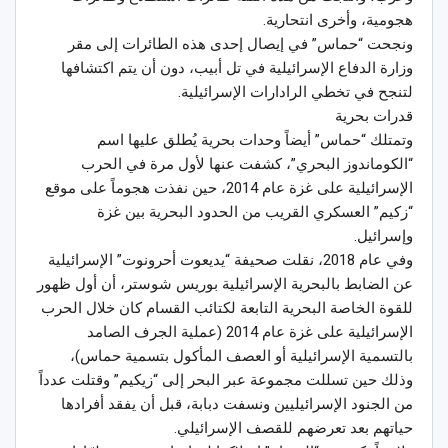
هجومية، وأخرى انتحارية.
ونجحت “حماس” في إيصال إحدى هذه الطائرات إلى مقر
وزارة الدفاع الإسرائيلية في تل أبيب، دون أن يتم اكتشافها
لتنجح في تخطي الرادارات الإسرائيلية.
قدرات بحرية
وتمتلك “حماس” أيضاً وحدات بحرية يُطلق عليها اسم
“الكوماندوز البحري”، كشفت عنها لأول مرة في الحرب
الإسرائيلية على غزة عام 2014، حين نفذت هجوماً على موقع
“زكيم” العسكري القريب من الحدود البحرية بين غزة
وإسرائيل.
وفي عام 2018، نقلت صحيفة “يديعوت أحرونوت” الإسرائيلية
عن الضابط بالبحرية الإسرائيلية بوريس شوستر، أن أول ظهور
للقوة الخاصة البحرية التابعة لكتائب القسام كان خلال الحرب
الإسرائيلية على غزة عام 2014 (عملية الجرف الصامد
بالتسمية الإسرائيلية أو العصف المأكول بتسمية حماس)،
وذلك حين تسللت مجموعة عبر البحر إلى “زيكيم” وقتلت عدداً
من الجنود الإسرائيليين ونسفت دبابة، قبل أن يفقد أفرادها
حياتهم بعد تعرضهم للقصف الإسرائيلي.