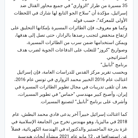
35 مسيرة من طراز “الزواري” في جميع محاور القتال ضد
إسرائيل، مؤكدة أن “سلاح الجو التابع لها شارك في اللحظات
الأولى للمعركة”، حسب قوله.
وكما هو معروف، فإن الطائرات المسيرة بإمكانها التحليق على
ارتفاع منخفض لتجنب رصدها بالرادار، حتى تصل إلى هدفها،
ويمكن استخدامها ضمن سرب من الطائرات المسيرة،
وصواريخ “كروز” للتغلب على الدفاعات الجوية لضرب هدف
استراتيجي.
برنامج “أبابيل”
وبحسب تقرير مركز القدس للدراسات العامة، فإن إسرائيل
اغتالت عام 2016 الخبير محمد الزواري في تونس عام 2016،
بعد أن تلقى تدريبات في مجال تطوير الطائرات المسيرة في
إيران، وأصبح كبير مهندسي “حماس” في تطوير المسيرات،
وأشرف على برنامج “أبابيل” لتصنيع المسيرات.
كما اغتالت إسرائيل خبيراً آخر يدعى فادي محمد البطش، عام
2018 في ماليزيا، وهو مهندس تخرج من الجامعة الإسلامية في
غزة بدرجة الماجستير والدكتوراه في الهندسة الكهربائية، فضلاً
عن استهدافها في 12 مايو عام 2021 منشأة أبحاث هندسية