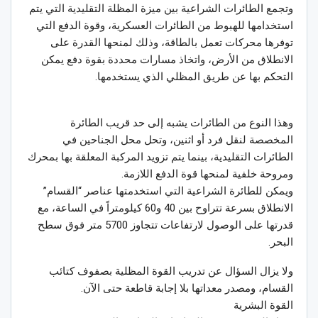
وتجمع الطائرات الشراعية بين ميزة المظلة التقليدية التي يتم
استخدامها للهبوط من الطائرات العسكرية، وقوة الدفع التي
توفرها محركات تعمل بالطاقة، وذلك لمنحها القدرة على
الانطلاق من الأرض، واتخاذ مسارات محددة بقوة دفع يمكن
التحكم بها عن طريق المظلي الذي يستخدمها.
وهذا النوع من الطائرات يشبه إلى حد قريب الطائرة
المخصصة لنقل فرد أو اثنين، وتحل محل الجناحين في
الطائرات التقليدية، بينما يتم تزويد المركبة المعلقة بها بمحرك
ومروحة خلفية لمنحها قوة الدفع اللازمة.
ويمكن للطائرة الشراعية التي استخدمتها عناصر “القسام”
الانطلاق بسرعة تتراوح بين 40 و60 كيلومتراً في الساعة، مع
قدرتها على الوصول لارتفاعات تتجاوز 5700 متر فوق سطح
البحر.
ولا يزال السؤال عن تدريب القوة المظلية بصفوف كتائب
القسام، ومصدر معداتها بلا إجابة قاطعة حتى الآن.
القوة البشرية