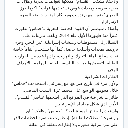
ولاحقاً، كشفت “القسام” امتلاكها لغواصات بحرية وطرّادات
بحرية سريعة ومعدات غوص تستخدمها قوات “الكوماندوز
البحري” ضمن مهام تدريب ومحاكاة لمناورات ضد البحرية
الإسرائيلية.
وأضاف شوستر أن القوة الخاصة البحرية لـ”حماس” تطورت
كثيراً منذ ظهورها الأول عام 2014، وتلقت تدريبات على
التسلل إلى مستوطنات ومنشآت إسرائيلية عبر البحر، وجرى
تزويدها بمعدات وأسلحة خاصة، كما أنها تستخدم أنفاقاً خاصة
تحت سطح الماء للتحرك والتهريب، ولديها عدد من القوارب
القابلة للتفخيخ والعبوات الناسفة العائمة لمهاجمة الأهداف
البحرية.
الطائرات الشراعية
ولأول مرة في تاريخ صراعها مع إسرائيل، استخدمت “حماس”
خلال هجومها الواسع على محيط غزة، السبت الماضي،
طائرات شراعية في المواقع التي اقتحمها عناصر “القسام”،
الأمر الذي شكل مفاجأة للإسرائيليين.
واستخدم الجناح المسلح لحركة “حماس” مظلات “باور
باراشوت” (مظلات الطاقة)، إذ ظهرت عناصره لحظة انطلاقها
على متن مركبة صغيرة بـ3 إطارات معلقة في مظلة.