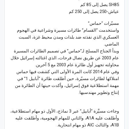
SH85 يصل إلى 85 كم
عياش-250 يصل إلى 250 كم
مسيّرات “حماس”
واستخدمت “القسام” طائرات مسيرة وشراعية في الهجوم
العسكري الذي نفذته ضد بلدات ومدن محيط غزة، السبت
الماضي.
وبدأ الجناح المسلح لـ”حماس” في تصميم الطائرات المسيرة
عام 2003 عن طريق نضال فرحات، الذي اغتالته إسرائيل خلال
محاولته تجهيز أول طائرة عام 2003 مع 5 آخرين.
وفي عام 2014 كانت المرة الأولى التي كشفت فيها حماس
امتلاكها لطائرات مسيّرة، حين أطلقت طائرة “أبابيل 1” في
مهمة استطلاعية فوق إسرائيل، وأكدت حينها أن الطائرة من
إنتاج وتطوير مهندسيها.
وجاءت مسيَّرة “أبابيل” عبر 3 نماذج، الأول ذو مهام استطلاعية،
وأطلقت عليه A1A، والثاني للمهام الهجومية، وأطلقت عليه
A1B، والثالث AIC ذو مهام انتحارية.