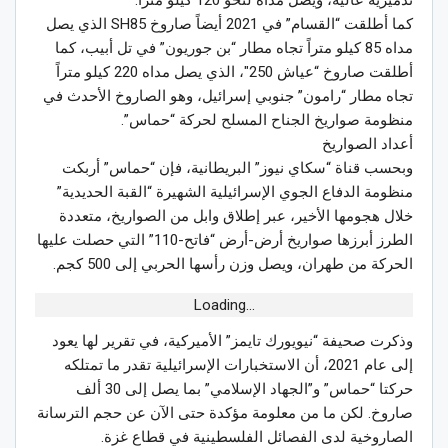
تدميرية عالية، ويصل مداه لنحو 120 كيلو متراً.
كما أطلقت “القسام” في 2021 أيضاً صاروخ SH85 الذي يصل
مداه 85 كيلو متراً تجاه مطار “بن جوريون” في تل أبيب، كما
أطلقت صاروخ “عياش 250″، الذي يصل مداه 220 كيلو متراً
تجاه مطار “رامون” جنوبي إسرائيل، وهو الصاروخ الأحدث في
منظومة صواريخ الجناح المسلح لحركة “حماس”.
أعداد الصواريخ
وبحسب قناة “سكاي نيوز” البريطانية، فإن “حماس” أربكت
منظومة الدفاع الجوي الإسرائيلية الشهيرة “القبة الحديدية”
خلال هجومها الأخير، عبر إطلاق وابل من الصواريخ، متعددة
الطرز أبرزها صواريخ أرض-أرض “فاتح-110” التي حصلت عليها
الحركة من طهران، ويصل وزن رأسها الحربي إلى 500 كجم.
Loading...
وذكرت صحيفة “نيويورك تايمز” الأميركية، في تقرير لها يعود
إلى عام 2021، أن الاستخبارات الإسرائيلية تقدر ما تمتلكه
حركتا “حماس” و”الجهاد الإسلامي” بما يصل إلى 30 ألف
صاروخ. لكن ما من معلومة مؤكدة حتى الآن عن حجم الترسانة
الصاروخية لدى الفصائل الفلسطينية في قطاع غزة.