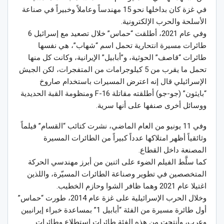
في غزة كان بداخلها نحو 15 مهندساً وعاملاً وخبيراً في صناعة
الأسلحة والحرب الإلكترونية.
وفي عام 2021، أطلقت “حماس” خلال تصعيد مع إسرائيل 6
طائرات مسيرة انتحارية تحمل اسم “شهاب”، هي نفسها
طائرات “قاصف” الحوثية، و”أبابيل” الإيرانية، وكانت كل منها
تحمل ما يقرب من 5 كيلوجرامات من المتفجرات، لكن الجيش
الإسرائيلي قال إنه اعترض المسيرات باستخدام صاروخ
“بايثون” (جو-جو) أطلقته مقاتلة F-16 ومنظومة القبة الحديدية
ووسائل أخرى صنفها على أنها سرية.
وفي 11 يونيو من العام الماضي، نشرت كتائب “القسام” فيلماً
وثائقياً أظهر امتلاكها عدداً كبيراً من الطائرات المسيرة
المصنعة داخل القطاع.
كما سلَّط الفيلم الضوء على اثنين من أبرز مهندسي الحركة
المتخصصين في تطوير وصناعة الطائرات المسيّرة، واللذين
اغتيلا عام 2021 وهما ظافر الشوا وحازم الخطيب.
وخلال الحرب الإسرائيلية على غزة عام 2014، طورت “حماس”
أول طائرة مسيرة من الفئة “أبابيل 1” بمساعدة خبراء إيرانيين
وعرب، وأنتجت من هذه الفئة طائرات استطلاع وطائرات