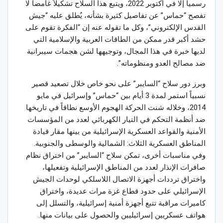
رسمياً إلا في أكتوبر 2022، ويتبع هذا السلاح تشكيلاً غامضاً لا
تفصح “حماس” عن تفاصيل كثيرة بشأنه، يُطلق عليه “جيش
القدس الإلكتروني”، وكل ما تقوله عنه إن “الفكرة تقوم على
حشد أكبر قدر ممكن من الطاقات العربية والإسلامية التي
لديها خبرة في هذا المجال، وتوجيهها لشن هجمات سيبرانية
ضد مصالح العدو ومنظوماته”.
وبرز دور سلاح “السايبر” على نحو خاص خلال تصعيد قصير
نسبياً استمر لمدة 3 أيام بين “حماس” وإسرائيل في مايو
2014، وخلاله شنت الحركة الهجوم الأوسع نطاقاً في تاريخها
ضد أنظمة التحكم في التيار الكهربائي لعدد من المؤسسات
الأمنية والقواعد العسكرية الإسرائيلية من بينها مقار قيادة
المناطق العسكرية الثلاث: الشمالية والوسطى والجنوبية.
وفي مناسبات أخرى، تمكن سلاح “السايبر” من اختراق نظام
صافرات الإنذار لعدد من المناطق الإسرائيلية وتفعيلها،
واختراق ترددات أجهزة الاتصال اللاسلكي لوحدات الجيش
الإسرائيلي على حدود قطاع غزة مرات عديدة، واختراق
كاميرات مراقبة تتبع أجهزة أمنية إسرائيلية، والتسلل إلى
هواتف عسكريين إسرائيليين والحصول على بيانات منها.