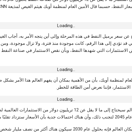
سة..”بابا نوّال”
صحّح الوضعيّة
Loading...
 سعر برميل النفط في هذه المرحلة وإلى أين يتجه الأمر به، أجاب الغ
تي قد تؤدي إلى هذا الرقم، كانت موجودة منذ فترة، ولا تزال موجودة، ومن أ
لترخيص البنكي
 الاستثمارات التي شهدها النفط، وبأن نقص الاستثمار في صناعة النفط يُع
اب
Loading...
لعام لمنظمة أوبك، بأن من الأهمية بمكان أن يفهم العالم هذا الأمر بشكل ص
طين في إلقاء
دية بمحطة الكرم
استثمار، فإننا نعرض أمن الطاقة للخطر.
Loading...
وأضاف أن العالم سيحتاج إلى ما لا يقل عن 12 تريليون دولار من الاستثمارات 
تقلبًا مع نمو الطلب.
ومع نمو عدد سكان العالم فإنه بحلول عام 2030 سيكون هناك أكثر من نصف م