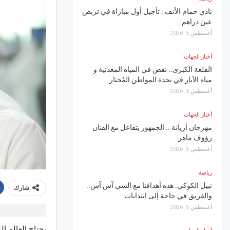
أخبار الجهات
نادي حمام الأنف : تأجيل أول مباراة في تربص
عين دراهم
سوسة.. وزير التّجهيز وال
انطلاق 14 مسكنا اجتماعيا
أغسطس 5, 2026
أغسطس 6, 2026
أخبار الجهات
أخبار الجهات
القلعة الكبرى.. نقص في المياه المعدنية و
مياه الآبار في نجدة المواطن المُحتار
خلال جويلية على مستوى
أغسطس 5, 2026
أغسطس 6, 2026
أخبار الجهات
رياضة
مهرجان أريانة .. الجمهور يتفاعل مع الفنان
رؤوف ماهر
تحكيم: ناجي الجويني مرش
الحيمودي
أغسطس 5, 2026
أغسطس 6, 2026
رياضة
أخبار الجهات
نبيل الكوكي: هذه أهدافنا مع السي آس آس..
شارك
والفريق في حاجة إلى انتدابات
القيروان..مصالح التجهيز تت
القوية لرفع الأشجار والع
أغسطس 5, 2026
أغسطس 6, 2026