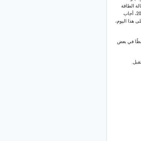
لة الطاقة
الدولية، بأن الطلب على النفط يصل إلى ذروته وسوف ينخفض بشكل كبير بحلول عام 2030، أجاب
ك الوقود الأحفوري 80% عالميًا. وبعد مرور 30 عامًا على هذا اليوم،
قظًا في بعض
قبل.