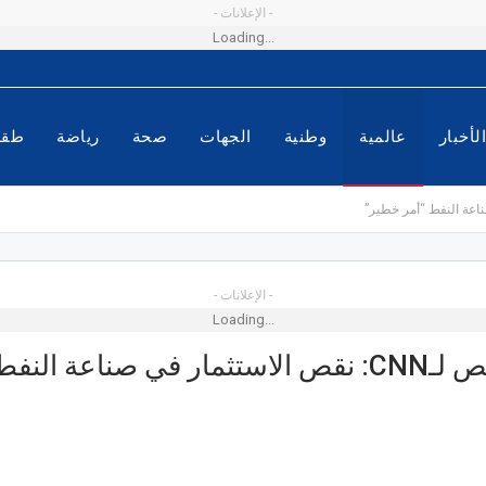
- الإعلانات -
Loading...
لأخبار
عالمية
وطنية
الجهات
صحة
رياضة
طق
- الإعلانات -
Loading...
هيثم الغيص لـCNN: نقص الاستثمار في صناعة الن
تع الأطفال
 مهرجان الفسقية