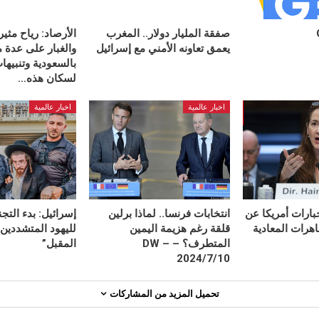
صفقة المليار دولار.. المغرب
الأرصاد: رياح مثيرة
يعمق تعاونه الأمني مع إسرائيل
والغبار على عدة 
بالسعودية وتنبيه
لسكان هذه…
اخبار عالمية
اخبار عالمية
ارات أمريكا عن
انتخابات فرنسا.. لماذا برلين
إسرائيل: بدء التجن
اهرات المعادية
قلقة رغم هزيمة اليمين
لليهود المتشددين 
المتطرف؟ – DW –
المقبل”
2024/7/10
تحميل المزيد من المشاركات