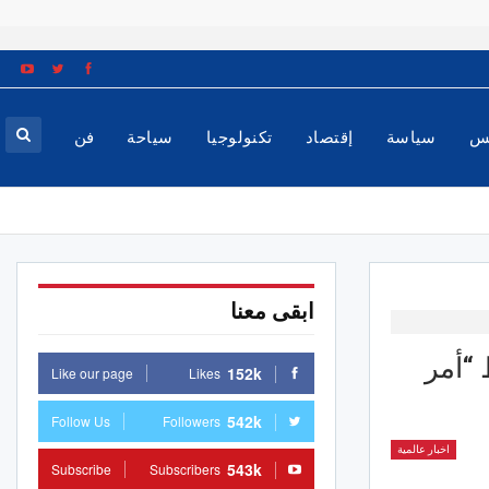
س
سياسة
إقتصاد
تكنولوجيا
سياحة
فن
ابقى معنا
فط “أمر
152k
Like our page
Likes
542k
Follow Us
Followers
اخبار عالمية
543k
Subscribe
Subscribers