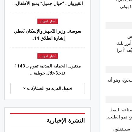
القيروان.. “خيال جميل” يمتع الأطفال…
تجنب ارتفاع أسعار النفط، حسبما قال الأمين العام لمنظمة أوبك هيثم الغيص لمذيعة CNN بيكي
أخبار الجهات
سوسة.. وزير التّجهيز والإسكان يُعطي
يص
إشارة انطلاق 14…
برز تلك
د “أمرا
أخبار الجهات
مدنين.. الحماية المدنية تقوم بـ 1143
تدخلا خلال جويلية…
حيح، وهو أنه
تحميل المزيد من المشاركات
العالمية لصناعة النفط
النشرة الإخبارية
ليار شخص سينتقلون