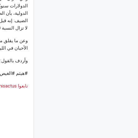
الدولارات سنوي
لا تزال النسبة 80 أو أكثر من 80%.
وعن ما يقلق من
الأحيان في اللي
وأردف بالقول: 
#هيثم #الغيص #لـCNN #نقص #الاستثمار #في #صناعة #الن
تابعوا Tunisactus على Google News