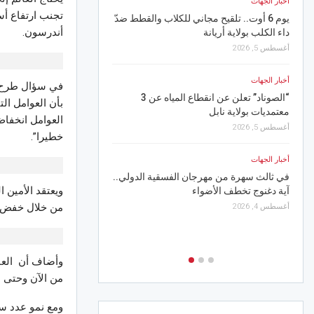
أخبار الجهات
أخبار الجهات
يوم 6 أوت.. تلقيح مجاني للكلاب والقطط ضدّ
أندرسون.
داء الكلب بولاية أريانة
في مسرح سيدي الظاهر بسو
يُعرّي المجتمع وبوسعدية يُ
أغسطس 5, 2026
أغسطس 6, 2026
أخبار الجهات
في سؤال طرح عن
رياضة
“الصوناد” تعلن عن انقطاع المياه عن 3
بأن العوامل ال
معتمديات بولاية نابل
الاتحاد المنستيري: عقبة ا
العوامل انخفاض
تُعطّل رفع المنع من الانتد
أغسطس 5, 2026
خطيرا”.
أغسطس 5, 2026
أخبار الجهات
أخبار الجهات
في ثالث سهرة من مهرجان الفسقية الدولي..
ويعتقد الأمين ا
آية دغنوج تخطف الأضواء
“تقل تونس” تلاحق المتور
الفضلات على السكة الحدي
من خلال خفض ال
أغسطس 4, 2026
أغسطس 5, 2026
من الآن وحتى عام 2045 لتجنب ذلك، وأن هناك احتمالات جدية بأن الأسعار ستزداد 