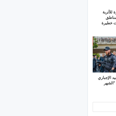
 للأتربة
مناطق
ات خطيرة
يد الإجباري
“الشهر