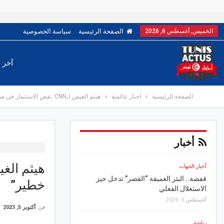
الخميس, أغسطس 6, 2026
الصفحة الرئيسية
سياسة الخصوصية
آخر ا
الصفحة الرئيسية
اخبار عالمية
هيثم الغيص لـCNN: نقص الاستثمار في صناعة النفط “أمر خطير”
أخبار
أخبار الجهات
أخبار الجهات
قفصة.. البئر العميقة “القصر” تدخل حيز
القيروان.. “خيال جميل” يم
خطير”
الاستغلال الفعلي
والعائلات في رابع سهرات
الدولي
أغسطس 5, 2026
في
أكتوبر 5, 2023
أغسطس 6, 2026
رياضة