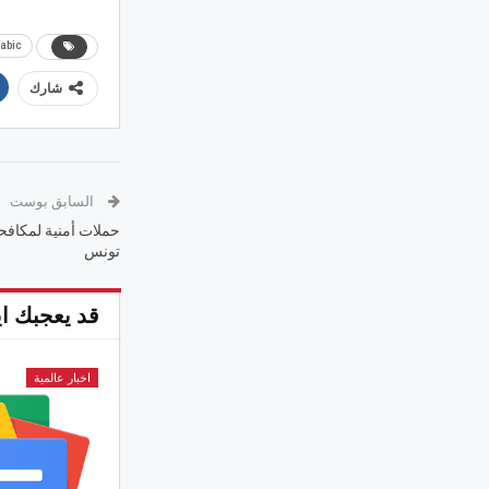
abic
شارك
السابق بوست
حملات أمنية لمكاف
تونس
قد يعجبك اي
اخبار عالمية