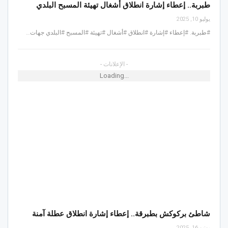
طبربة.. إعطاء إشارة انطلاق أشغال تهيئة المسبح البلدي
يوليو 10, 2025
#طبربة. #إعطاء #إشارة #انطلاق #أشغال #تهيئة #المسبح #البلدي جهات…
- الإعلانات -
Loading...
شاطئ بركوكش بطبرقة.. إعطاء إشارة انطلاق عطلة آمنة
يونيو 16, 2025