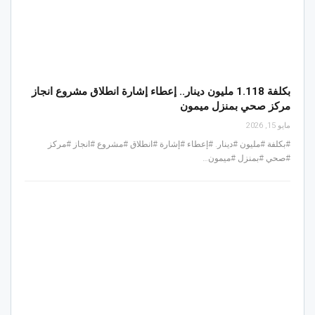
بكلفة 1.118 مليون دينار.. إعطاء إشارة انطلاق مشروع انجاز
مركز صحي بمنزل ميمون
مايو 15, 2026
#بكلفة #مليون #دينار. #إعطاء #إشارة #انطلاق #مشروع #انجاز #مركز
#صحي #بمنزل #ميمون…