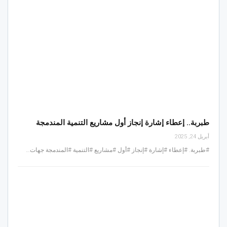
طبربة.. إعطاء إشارة إنجاز أول مشاريع التنمية المندمجة
أبريل 24, 2025
#طبربة. #إعطاء #إشارة #إنجاز #أول #مشاريع #التنمية #المندمجة جهات…