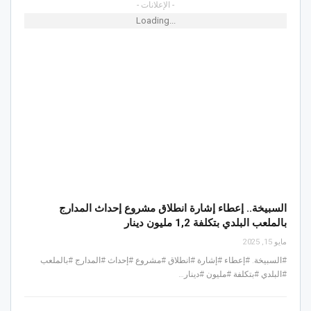
- الإعلانات -
Loading...
السبيخة.. إعطاء إشارة انطلاق مشروع إحداث المدارج
بالملعب البلدي بتكلفة 1,2 مليون دينار
مايو 15, 2025
#السبيخة. #إعطاء #إشارة #انطلاق #مشروع #إحداث #المدارج #بالملعب
#البلدي #بتكلفة #مليون #دينار…