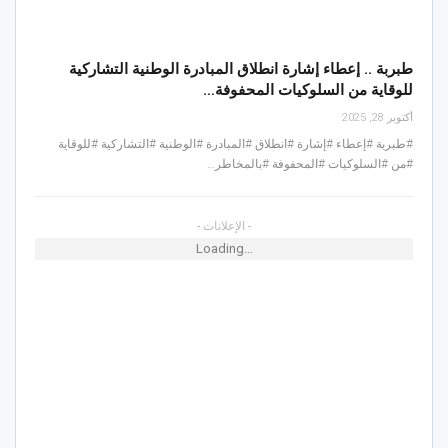
طبربة .. إعطاء إشارة انطلاق المبادرة الوطنية التشاركية
للوقاية من السلوكيات المحفوفة…
أكتوبر 28, 2025
#طبربة #إعطاء #إشارة #انطلاق #المبادرة #الوطنية #التشاركية #للوقاية
#من #السلوكيات #المحفوفة #بالمخاطر…
- الإعلانات -
Loading...