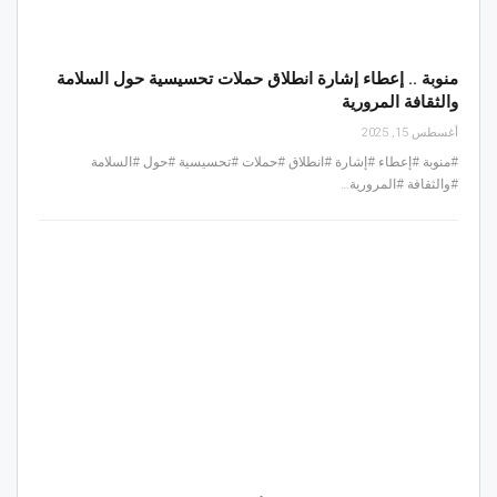
منوبة .. إعطاء إشارة انطلاق حملات تحسيسية حول السلامة
والثقافة المرورية
أغسطس 15, 2025
#منوبة #إعطاء #إشارة #انطلاق #حملات #تحسيسية #حول #السلامة
#والثقافة #المرورية…