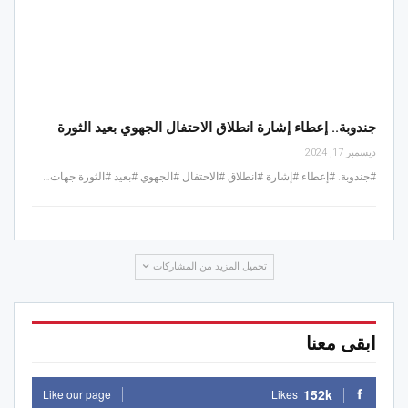
جندوبة.. إعطاء إشارة انطلاق الاحتفال الجهوي بعيد الثورة
ديسمبر 17, 2024
#جندوبة. #إعطاء #إشارة #انطلاق #الاحتفال #الجهوي #بعيد #الثورة جهات…
تحميل المزيد من المشاركات
ابقى معنا
152k
Like our page
Likes