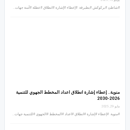
#شاطئ #بركوكش #بطبرقة. #إعطاء #إشارة #انطلاق #عطلة #آمنة جهات…
منوبة.. إعطاء إشارة انطلاق اعداد المخطط الجهوي للتنمية
2026-2030
مايو 29, 2025
#منوبة. #إعطاء #إشارة #انطلاق #اعداد #المخطط #الجهوي #للتنمية جهات…