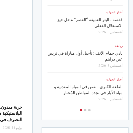
أخبار الجهات
القيروان.. “خيال جميل” ي
أخبار الجهات
والعائلات في رابع سهرا
قفصة.. البئر العميقة “القصر” تدخل حيز
الدولي
الاستغلال الفعلي
أغسطس 6, 2026
أغسطس 5, 2026
أخبار الجهات
رياضة
سوسة.. وزير التّجهيز وا
نادي حمام الأنف : تأجيل أول مباراة في تربص
انطلاق 14 مسكنا اجتماعيا
عين دراهم
أغسطس 6, 2026
أغسطس 5, 2026
أخبار الجهات
أخبار الجهات
القلعة الكبرى.. نقص في المياه المعدنية و
خلال جويلية على مستو
مياه الآبار في نجدة المواطن المُحتار
أغسطس 6, 2026
أغسطس 5, 2026
البلاستيكية 
التصرف في
يوليو 11, 2025