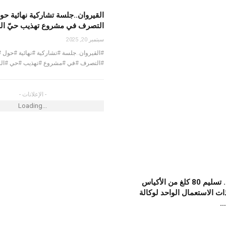
متع الأطفال
القيروان..جلسة تشاركية نهائية 
ت مهرجان الفسقية
التصرف في مشروع تهذيب حيّ ال
سبتمبر 20, 2025
#القيروان..جلسة #تشاركية #نهائية #حول
#التصرف #في #مشروع #تهذيب #حي #الس
لإسكان يُعطي إشارة
- الإعلانات -
Loading...
مدنين.. الحماية المدنية تقوم بـ 1143 تدخلا
ى حوادث الطرقات
جربة ميدون.. تسليم 80 كلغ من الأكياس
ذات الاستعمال الواحد لوكالة
…