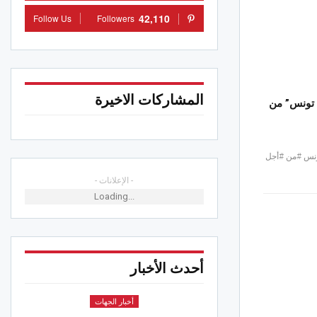
42,110
Follow Us
Followers
المشاركات الاخيرة
 تونس” من
ونس #من #أجل
- الإعلانات -
Loading...
أحدث الأخبار
أخبار الجهات