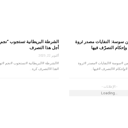
ي كروزو
 يعطي إشارة انطلاق
من سوسة: النفايات مصدر ثروة
الشرطة البريطانية تستجوب “نجم
مشروع “المنار 2” السكني بكلفة تفوق 7
وإحكام التصرّف فيها
أجل هذا التصرف
أكتوبر 22, 2025
#من #سوسة #النفايات #مصدر #ثروة
#الشرطة #البريطانية #تستجوب #نجم #ت
#وإحكام #التصرف #فيها…
#هذا #التصرف كرة…
إنتاج الهندي
- الإعلانات -
Loading...
لى نجمةالمتلوي