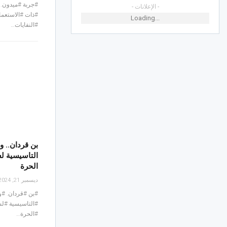
#جربة #ميدون. 
- الإعلانات -
#ذات #الاستعما
Loading...
#النفايات…
بن قردان.. و
التاسيسية ل
الحرة
ديسمبر 21, 2024
#بن #قردان. #و
#التاسيسية #ل
#الحرة…