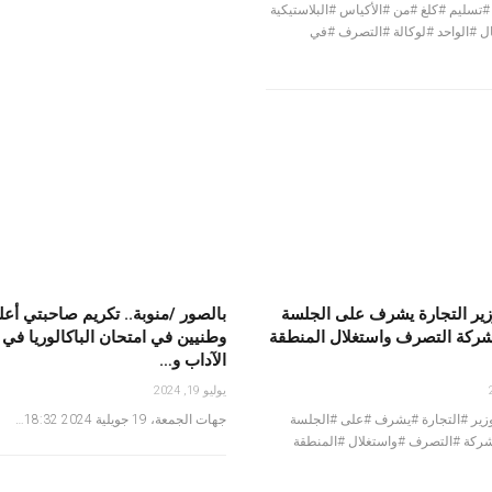
#تسليم #كلغ #من #الأكياس #البلاستيكية
ل #الواحد #لوكالة #التصرف #في
زير التجارة يشرف على الجلسة
بالصور /منوبة.. تكريم صاحبتي أع
شركة التصرف واستغلال المنطقة
وطنيين في امتحان الباكالوريا في
الآداب و…
يوليو 19, 2024
زير #التجارة #يشرف #على #الجلسة
جهات الجمعة، 19 جويلية 2024 18:32…
شركة #التصرف #واستغلال #المنطقة