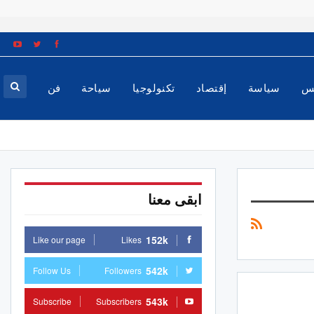
س
سياسة
إقتصاد
تكنولوجيا
سياحة
فن
ابقى معنا
152k
Like our page
Likes
542k
Follow Us
Followers
543k
Subscribe
Subscribers