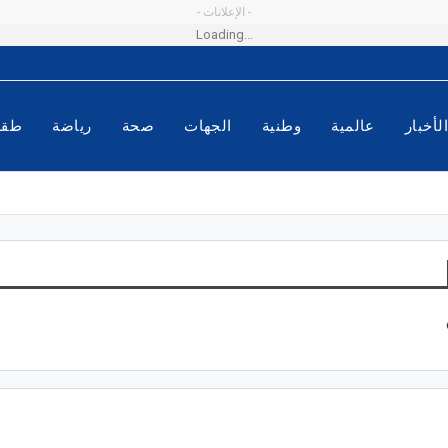
- الإعلانات -
Loading...
لأخبار
عالمية
وطنية
الجهات
صحة
رياضة
طق
إنجاز المستشفى
دعو إلى التسريع في