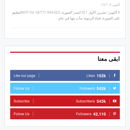
أكتوبر 8, 2021
6 أكتوبر/ تشرين الأول 2021صدر الصورة، AFP VIA GETTY IMAGESالتعليق
على الصورة، قناة الزيتونة بدأت بثها في عام…
ابقى معنا
152k
Like our page
Likes
542k
Follow Us
Followers
543k
Subscribe
Subscribers
42,110
Follow Us
Followers