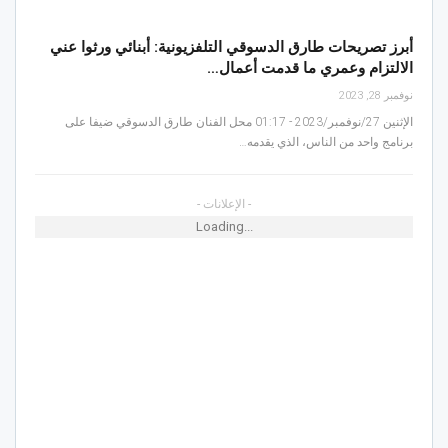
أبرز تصريحات طارق الدسوقي التلفزيونية: أبنائي ورثوا عني
الالتزام وعمري ما قدمت أعمال…
نوفمبر 28, 2023
الإثنين 27/نوفمبر/2023 - 01:17 محل الفنان طارق الدسوقي ضيفا على
برنامج واحد من الناس، الذي يقدمه…
- الإعلانات -
Loading...