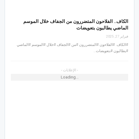
الكاف.. الفلاحون المتضررون من الجفاف خلال الموسم
الماضي يطالبون بتعويضات
فبراير 27, 2025
#الكاف. #الفلاحون #المتضررون #من #الجفاف #خلال #الموسم #الماضي
#يطالبون #بتعويضات…
- الإعلانات -
Loading...