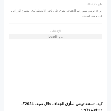
مايو 27, 2024
زراعة تونس تنمو رغم الجفاف: تفوق على باقي الأنشطةأبدى القطاع الزراعي
في تونس قدرة…
- الإعلانات -
Loading...
كيف تستعد تونس لمأزق الجفاف خلال صيف 2024؟..
مسؤول يجيب