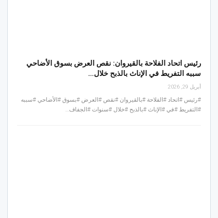
رئيس اتحاد الفلاحة بالقيروان: نقص العرض بسوق الأضاحي
سببه التفريط في الإناث بالذبح خلال…
أبريل 29, 2026
#رئيس #اتحاد #الفلاحة #بالقيروان #نقص #العرض #بسوق #الأضاحي #سببه
#التفريط #في #الإناث #بالذبح #خلال #سنوات #الجفاف…