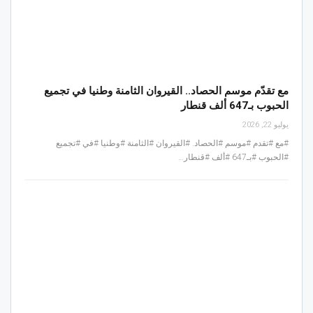
مع تقدّم موسم الحصاد.. القيروان الثامنة وطنيا في تجميع
الحبوب بـ647 ألف قنطار
يوليو 22, 2026
#مع #تقدم #موسم #الحصاد. #القيروان #الثامنة #وطنيا #في #تجميع
#الحبوب #بـ647 #ألف #قنطار…