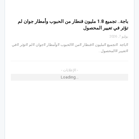
باجة.. تجميع 1.8 مليون قنطار من الحبوب وأمطار جوان لم
تؤثر في تعيير المحصول
يوليو 7, 2026
#باجة. #تجميع #مليون #قنطار #من #الحبوب #وأمطار #جوان #لم #تؤثر #في
#تعيير #المحصول…
- الإعلانات -
Loading...