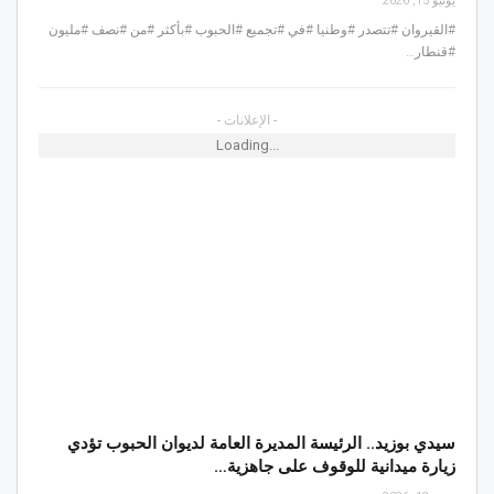
يونيو 15, 2026
#القيروان #تتصدر #وطنيا #في #تجميع #الحبوب #بأكثر #من #نصف #مليون
#قنطار…
- الإعلانات -
Loading...
سيدي بوزيد.. الرئيسة المديرة العامة لديوان الحبوب تؤدي
زيارة ميدانية للوقوف على جاهزية…