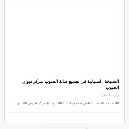
السبيخة.. انسيابية في تجميع صابة الحبوب بمركز ديوان
الحبوب
يونيو 11, 2026
#السبيخة. #انسيابية #في #تجميع #صابة #الحبوب #بمركز #ديوان #الحبوب…