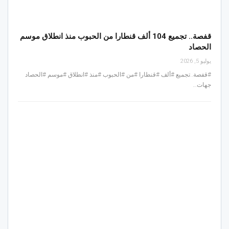
قفصة.. تجميع 104 ألف قنطارا من الحبوب منذ انطلاق موسم
الحصاد
يوليو 5, 2026
#قفصة..تجميع #ألف #قنطارا #من #الحبوب #منذ #انطلاق #موسم #الحصاد
جهات…