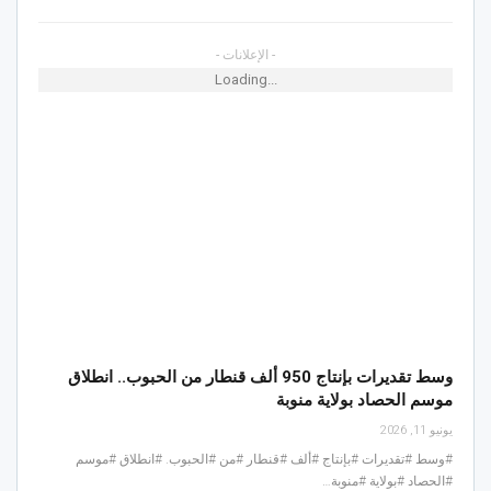
- الإعلانات -
Loading...
وسط تقديرات بإنتاج 950 ألف قنطار من الحبوب.. انطلاق
موسم الحصاد بولاية منوبة
يونيو 11, 2026
#وسط #تقديرات #بإنتاج #ألف #قنطار #من #الحبوب. #انطلاق #موسم
#الحصاد #بولاية #منوبة…