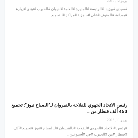
يونيو 12, 2026
#سيدي #بوزيد. #الرئيسة #المديرة #العامة #لديوان #الحبوب #تؤدي #زيارة
#ميدانية #للوقوف #على #جاهزية #مراكز #التجميع…
رئيس الاتحاد الجهوي للفلاحة بالقيروان لـ”الصباح نيوز”: تجميع
450 ألف قنطار من…
يونيو 11, 2026
#رئيس #الاتحاد #الجهوي #للفلاحة #بالقيروان #لـالصباح #نيوز #تجميع #ألف
#قنطار #من #الحبوب #في #أسبوعين…