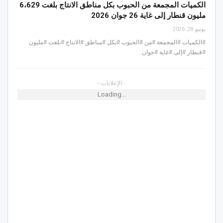
الكميات المجمعة من الحبوب بكل مناطق الانتاج بلغت 6،629
مليون قنطار إلى غاية 26 جوان 2026
يونيو 28, 2026
#الكميات #المجمعة #من #الحبوب #بكل #مناطق #الانتاج #بلغت #مليون
#قنطار #إلى #غاية #جوان…
- الإعلانات -
Loading...