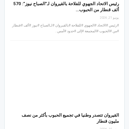
رئيس الاتحاد الجهوي للفلاحة بالقيروان لـ”الصباح نيوز”: 570
ألف قنطار من الحبوب…
يونيو 21, 2026
#رئيس #الاتحاد #الجهوي #للفلاحة #بالقيروان #لـالصباح #نيوز #ألف #قنطار
#من #الحبوب #المجمعة #إلى #حدود #أمس…
القيروان تتصدر وطنيا في تجميع الحبوب بأكثر من نصف
مليون قنطار