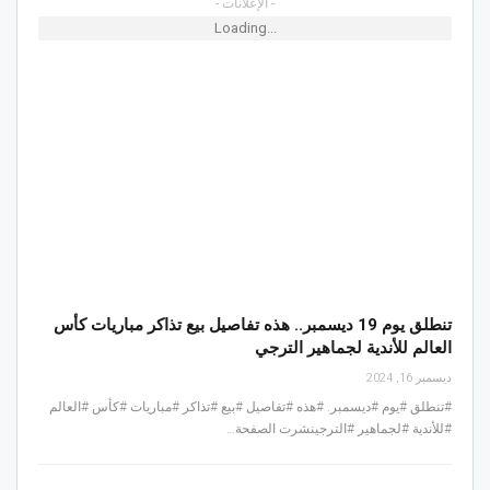
- الإعلانات -
Loading...
تنطلق يوم 19 ديسمبر.. هذه تفاصيل بيع تذاكر مباريات كأس
العالم للأندية لجماهير الترجي
ديسمبر 16, 2024
#تنطلق #يوم #ديسمبر. #هذه #تفاصيل #بيع #تذاكر #مباريات #كأس #العالم
#للأندية #لجماهير #الترجينشرت الصفحة…