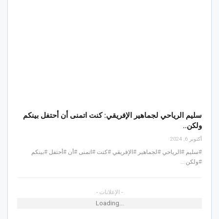
سليم الرياحي لجماهير الإفريقي: كنت اتمنى أن أحتفل بينكم
ولكن..
أكتوبر 6, 2024
#سليم #الرياحي #لجماهير #الإفريقي #كنت #اتمنى #أن #أحتفل #بينكم
#ولكن.…
- الإعلانات -
Loading...