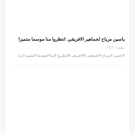
ياسين مرياح لجماهير الافريقي: انتظروا منا موسما متميزا
يوليو 8, 2026
#ياسين #مرياح #لجماهير #الافريقي #انتظروا #منا #موسما #متميزا كرة…