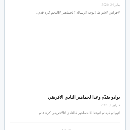
يناير 24, 2026
#فراس #شواط #يوجه #رسالة #لجماهير #النجم كرة قدم…
بوادو يقدّم وعدا لجماهير النادي الافريقي
فبراير 1, 2025
#بوادو #يقدم #وعدا #لجماهير #النادي #الافريقي كرة قدم…