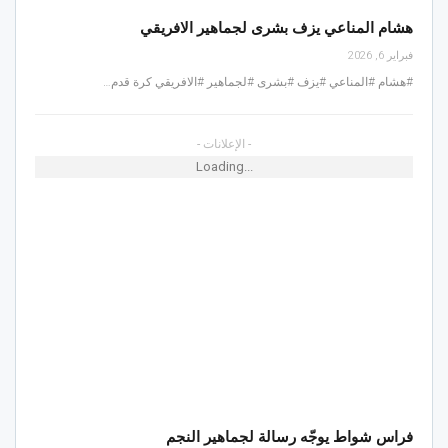
هشام المناعي يزف بشرى لجماهير الافريقي
فبراير 6, 2026
#هشام #المناعي #يزف #بشرى #لجماهير #الافريقي كرة قدم…
- الإعلانات -
Loading...
فراس شواط يوجّه رسالة لجماهير النجم