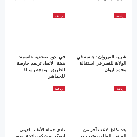
رياضة
رياضة
شبيبة القيروان : جلسة في
في ندوة صحفية حاسمة:
الولاية للنظر في استقالة
هيئة الاتحاد ترسم خارطة
محمد ليوان
الطريق ..وتوجه رسالة
للجماهير
رياضة
رياضة
بعد نكانغ: لاعب آخر من
نادي حمام الأنف: الغيني
الملعب المالي يقترب من
ابوبكر سيديكي يلتحق بمقر