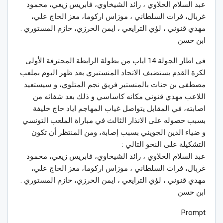
عبد السلام الحلاوي ، رائد الشيخاوي، فابريس زيغي، محمود
غربال، فرات السلطاني ، موزاس اركوما، معز الحاج علي،
مهدي قنوني ، لؤي الترايعي ، ايمن الحرزي، حازم المستوري .
ابن حسن
في اطار الجولة 14 اياب من بطولة الرابطة المحترفة الأولى
لكرة القدم يستضيف الاتحاد المنستيري بعد ظهر اليوم بملعب
مصطفى بن جنات بالمنستير فريق نجم المتلوي، و سيستعيد
اللاعب مهدي قنوني مكانه كاساسي و ذلك بعد شفائه من
اصابته، في المقابل يتواصل غياب المهاجم اياد حاج خليفة
بسبب حصوله على الانذار الثالث في مباراة الملعب التونسي
و ضياء الدين الجويني بسبب إصابة، ومن المنتظر أن تكون
التشكيلة على النحو التالي :
عبد السلام الحلاوي ، رائد الشيخاوي، فابريس زيغي، محمود
غربال، فرات السلطاني ، موزاس اركوما، معز الحاج علي،
مهدي قنوني ، لؤي الترايعي ، ايمن الحرزي، حازم المستوري .
ابن حسن
Prompt