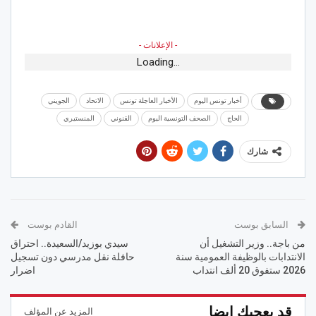
- الإعلانات -
Loading...
أخبار تونس اليوم
الأخبار العاجلة تونس
الاتحاد
الجويني
الحاج
الصحف التونسية اليوم
القنوني
المنستيري
شارك
السابق بوست
القادم بوست
من باجة.. وزير التشغيل أن
سيدي بوزيد/السعيدة.. احتراق
الانتدابات بالوظيفة العمومية سنة
حافلة نقل مدرسي دون تسجيل
2026 ستفوق 20 ألف انتداب
اضرار
قد يعجبك ايضا
المزيد عن المؤلف