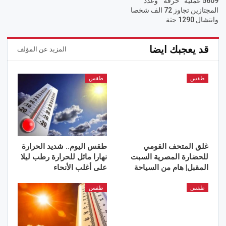
5609 عملية “حرقة ” وعدد
المجتازين تجاوز 72 الف شخصا
وانتشال 1290 جثة
قد يعجبك ايضا
المزيد عن المؤلف
طقس
طقس
غلق المتحف القومي
طقس اليوم.. شديد الحرارة
للحضارة المصرية السبت
نهارا مائل للحرارة رطب ليلا
المقبل| هام من السياحة
على أغلب الأنحاء
طقس
طقس