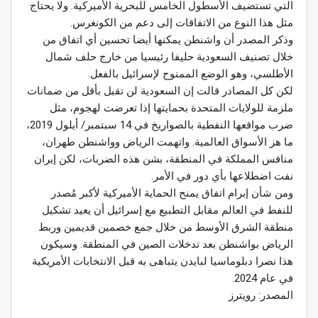
التي تستضيف الأسطول الخامس للبحرية الأميركية. ولا يحتاج
مثل هذا النوع من الاتفاقات إلى دعم من الكونغرس.
وذكر المصدر أن واشنطن يمكنها أيضا تحسين أي اتفاق من
خلال تصنيف السعودية حليفا رئيسيا من خارج حلف شمال
الأطلسي، وهو الوضع الممنوح لإسرائيل بالفعل.
لكن كل المصادر قالت إن السعودية لن تقبل بأقل من ضمانات
ملزمة للولايات المتحدة بحمايتها إذا تعرضت لهجوم، مثل
ضرب مواقعها النفطية بالصواريخ في 14 سبتمبر/ أيلول 2019،
ما هز الأسواق العالمية. واتهمت الرياض وواشنطن طهران،
منافس المملكة في المنطقة، بشن هذه الضربات، لكن إيران
نفت اضطلاعها بأي دور في الأمر.
ومن شأن إبرام اتفاق يمنح الحماية الأميركية لأكبر مُصدر
للنفط في العالم مقابل التطبيع مع إسرائيل أن يعيد تشكيل
منطقة الشرق الأوسط من خلال جمع خصمين قديمين وربط
الرياض بواشنطن بعد تدخلات الصين في المنطقة. وسيكون
هذا نصرا دبلوماسيا لبايدن يتباهى به قبل الانتخابات الأمريكية
في عام 2024.
المصدر: رويترز