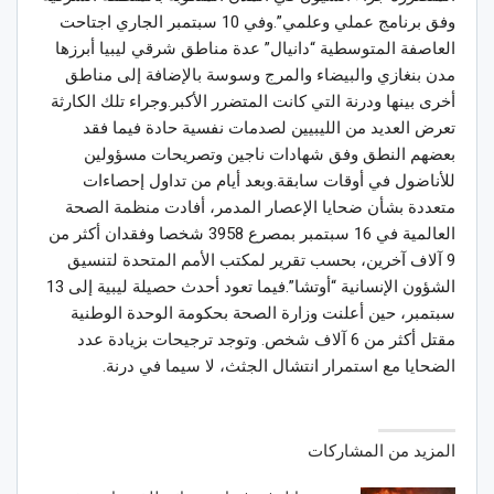
وفق برنامج عملي وعلمي”.وفي 10 سبتمبر الجاري اجتاحت
العاصفة المتوسطية “دانيال” عدة مناطق شرقي ليبيا أبرزها
مدن بنغازي والبيضاء والمرج وسوسة بالإضافة إلى مناطق
أخرى بينها ودرنة التي كانت المتضرر الأكبر.وجراء تلك الكارثة
تعرض العديد من الليبيين لصدمات نفسية حادة فيما فقد
بعضهم النطق وفق شهادات ناجين وتصريحات مسؤولين
للأناضول في أوقات سابقة.وبعد أيام من تداول إحصاءات
متعددة بشأن ضحايا الإعصار المدمر، أفادت منظمة الصحة
العالمية في 16 سبتمبر بمصرع 3958 شخصا وفقدان أكثر من
9 آلاف آخرين، بحسب تقرير لمكتب الأمم المتحدة لتنسيق
الشؤون الإنسانية “أوتشا”.فيما تعود أحدث حصيلة ليبية إلى 13
سبتمبر، حين أعلنت وزارة الصحة بحكومة الوحدة الوطنية
مقتل أكثر من 6 آلاف شخص. وتوجد ترجيحات بزيادة عدد
الضحايا مع استمرار انتشال الجثث، لا سيما في درنة.
المزيد من المشاركات