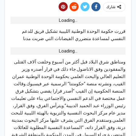
شارك
Loading...
قررت حكومة الوحدة الوطنية الليبية تشكيل فريق للدعم
النفسي لمساعدة متضرري الفيضانات التي ضربت مدنا
Loading...
ومناطق شرق البلاد قبل أكثر من أسبوع وخلفت آلاف القتلى
والمفقودين وفق الاناضول.جاء ذلك في قرار أصدره وزير
التعليم العالي والبحث العلمي بحكومة الوحدة الوطنية عمران
القيب، ونشرته منصة “حكومتنا” الرسمية عبر فيسبوك.وقالت
المنصة الحكومية إن القيب “أصدر قرارا يقضي بتشكيل فرق
عمل مختصة في الدعم النفسي والاجتماعي بناء على تعليمات
رئيس الوزراء عبد الحميد الدبيبة”.ويترأس الفرق، وفق القرار،
مدير عام مركز البحوث النفسية والتربوية بالهيئة الليبية للبحث
العلمي.وستقدم الفرق التي يشرف عليها مركز البحوث بمدينة
درنة، وفق القرار ذاته، “المساعدة النفسية المطلوبة للعائلات
المتضررة جراء السيول في المدن المنكوبة بالمنطقة الشرقية