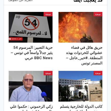
صحة
صحة
حريق هائل في فضاء
حرية التعبير: المرسوم 54
عشوائي للخردوات بهذه
يثير جدلاً واسعاً في تونس –
المنطقة..#خبر_عاجل –
BBC News عربي
المصدر تونس
صحة
صحة
كاتب الدولة للخارجية يتسلم
زكي الرحموني : حكموا علي