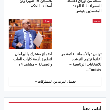
نسخة من أوراق اعتماد
بالسجن 16 شهرا ولن
السفراء الـ 5 الجدد
أستأنف الحكم
المتعمدين بتونس
صحة
صحة
تونس : بالأسماء.. قائمة من
اجتماع مشترك بالبرلمان
أعلنوا نيتهم الترشح
لتطويق أزمة كليات الطب
للانتخابات الرئاسية –
والصيدلة – مشاهد 24
Tunisie…
تحميل المزيد من المشاركات
ابقى معنا