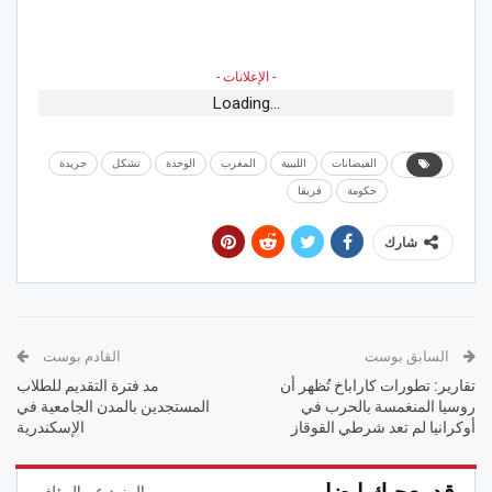
- الإعلانات -
Loading...
الفيضانات
الليبية
المغرب
الوحدة
تشكل
جريدة
حكومة
فريقا
شارك
السابق بوست
القادم بوست
تقارير: تطورات كاراباخ تُظهر أن
مد فترة التقديم للطلاب
روسيا المنغمسة بالحرب في
المستجدين بالمدن الجامعية في
أوكرانيا لم تعد شرطي القوقاز
الإسكندرية
قد يعجبك ايضا
المزيد عن المؤلف