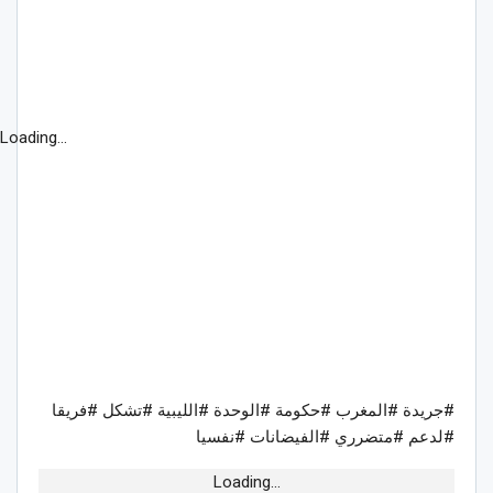
Loading...
#جريدة #المغرب #حكومة #الوحدة #الليبية #تشكل #فريقا
#لدعم #متضرري #الفيضانات #نفسيا
Loading...