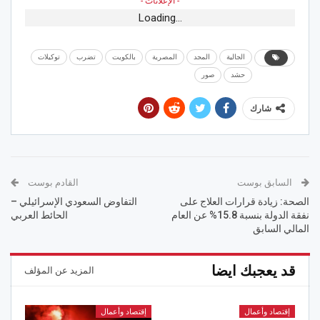
- الإعلانات -
Loading...
الجالية
المجد
المصرية
بالكويت
تضرب
توكيلات
حشد
صور
شارك
السابق بوست
القادم بوست
الصحة: زيادة قرارات العلاج على
التفاوض السعودي الإسرائيلي –
نفقة الدولة بنسبة 15.8% عن العام
الحائط العربي
المالي السابق
قد يعجبك ايضا
المزيد عن المؤلف
إقتصاد وأعمال
إقتصاد وأعمال