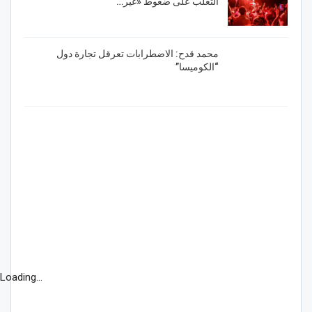
التغلب على ضغوط «غير…
محمد قدح: الاضطرابات تعرقل تجارة دول
“الكوميسا”
Loading...