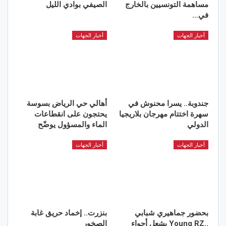
مساهمة التونسيين بالخارج
الصيفي بوادي الليل
في…
أخبار الجهات
أخبار الجهات
جندوبة.. يسرا محنوش في
أهالي حي الرياض بسوسة
سهرة اختتام مهرجان بلاريجيا
يحتجون على انقطاعات
الدولي
الماء والمسؤول يوضّح
أخبار الجهات
أخبار الجهات
بحضور جماهيري شبابي
بنزرت.. إخماد حريق غابة
..Young RZ يشعل أجواء
الصخور