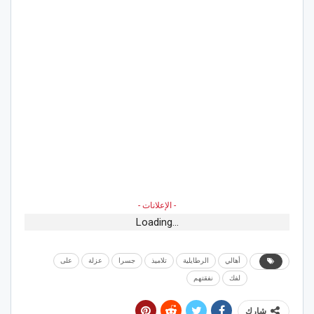
- الإعلانات -
Loading...
أهالي
الرطايلية
تلاميذ
جسرا
عزلة
على
لفك
نفقتهم
شارك