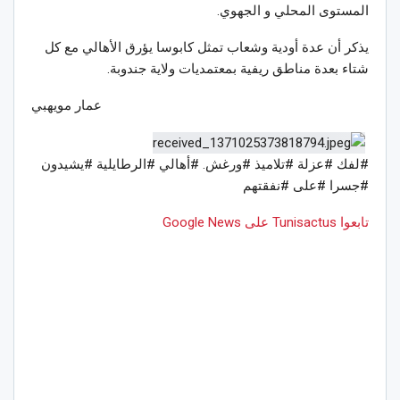
المستوى المحلي و الجهوي.
يذكر أن عدة أودية وشعاب تمثل كابوسا يؤرق الأهالي مع كل
شتاء بعدة مناطق ريفية بمعتمديات ولاية جندوبة.
عمار مويهبي
#لفك #عزلة #تلاميذ #ورغش. #أهالي #الرطايلية #يشيدون
#جسرا #على #نفقتهم
تابعوا Tunisactus على Google News