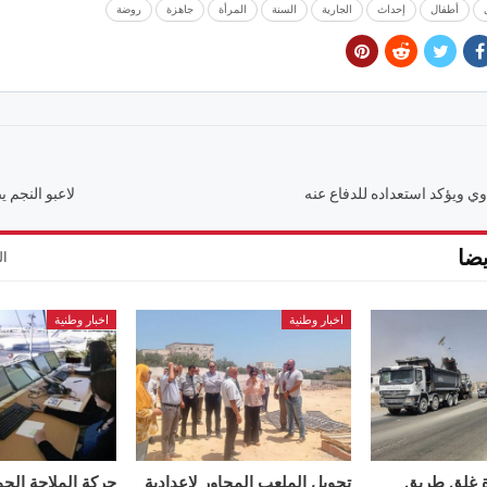
أطفال
إحداث
الجارية
السنة
المرأة
جاهزة
روضة
وي ويؤكد استعداده للدفاع عنه
لاعبو النجم 
ضا
ال
اخبار وطنية
اخبار وطنية
ة غلق طريق
تحويل الملعب المجاور لإعدادية
حركة الملاحة الجو