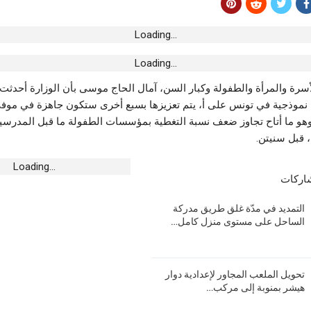
شح لخلافة جمال
Loading...
Loading...
تتدخل إثر الرياح
نموذجية في تونس على أ، يتم تعزيزها بسبع أخرى ستكون جاهزة في موفى
عوائق عن الطرقات
جارية 2023، وهو ما أتاح تجاوز ضعف نسبة التغطية بمؤسسات الطفولة ما قبل المدرس
Loading...
وسة..”بابا نوّال”
شاركات
يُصحّح الوضعيّة
التمديد في مدّة غلق طريق مدركة
الساحل على مستوى منزل كامل…
تحويل الملعب المجاور لإعدادية دوار
هيشر بمنوبة إلى مركب…