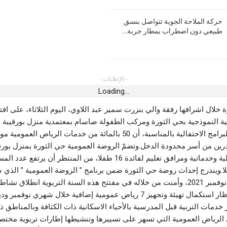
حركة الملاحة الجوية تتواصل بنسق
طبيعي دون اضطراب بمطار جربة…
- الإعلانات -
Loading...
 خلال اشرافها رفقة والي بنزرت سمير عبد اللاوي، اليوم الثلاثاء، على اف
ة النموذجية بحي الثورة ومركب الطفولة صاسام بمعتمدية منزل بورقيبة و
من الأنشطة والبرامج الاحتفالية بالمناسبة، أن 50 بالمائة من خدمات الرياض ال
رين من أسر محدودة الدخل.وتضمّ الروضة العمومية حي الثورة بمنزل بورقي
فضاءات تنشيطية وخدماتية ومرافق تعليم لفائدة 16 طفلا، من المنتظر أن يرت
ها 50 طفلا.ويندرج إحداث روضة حي الثورة ضمن برنامج ” الروضة العمومية ” الذ
عمومية في انتظار استكمال تهيئة وتجهيز 7 رياض عمومية إضافية خلال شهري نوفمب
 خدمات التربية قبل المدرسية بالأحياء الاسكانية ذات الكثافة وبالمناطق ذ
 الرياض العمومية التي تسهر على تسييرها وتنشيطها إطارات تربوية مخت