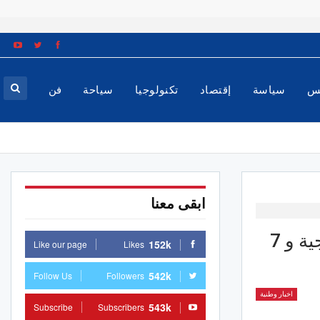
س
سياسة
إقتصاد
تكنولوجيا
سياحة
فن
ابقى معنا
وزيرة المرأة: إحداث 40 روضة أطفال عمومية نموذجية و 7
152k
Like our page
Likes
542k
Follow Us
Followers
اخبار وطنية
543k
Subscribe
Subscribers