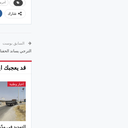
أخرى
شارك
السابق بوست
الترجي يساند الحفنا
قد يعجبك اي
اخبار وطنية
التمديد في مدّ