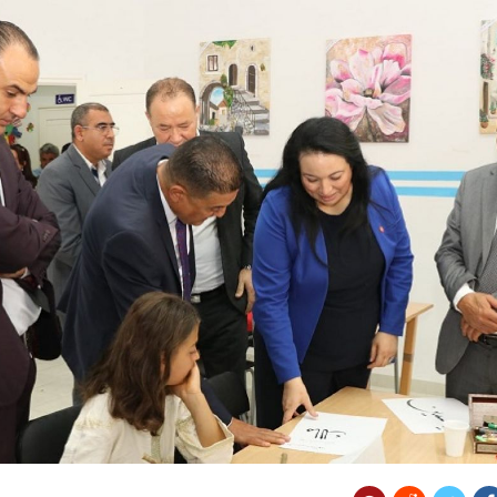
لى نجمةالمتلوي
متع الأطفال
ت مهرجان الفسقية
لإسكان يُعطي إشارة
مدنين.. الحماية المدنية تقوم بـ 1143 تدخلا
ى حوادث الطرقات