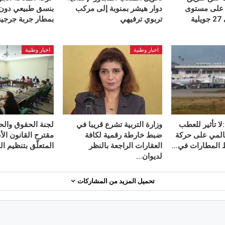
 على مستوى
دوار هيشر بمنوبة إلى مركب
بنسق طبيعي دون
منزل كامل إلى 27 جويلية
تربوي ترفيهي
بمطار جربة جرج
اخبار وطنية
اخبار وطنية
لا تأثير للعطب
وزارة التربية تشرع قريبا في
لجنة الحقوق والح
عالمي على حركة
ضبط خارطة رقمية لكافة
مقترح القانون ال
ط المطارات في…
العقارات الراجعة بالنظر
المتعلّق بتنظيم ا
لديوان…
تحميل المزيد من المشاركات