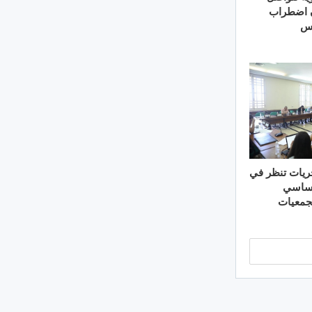
 اضطراب
يس
ريات تنظر في
أساسي
لجمعيات