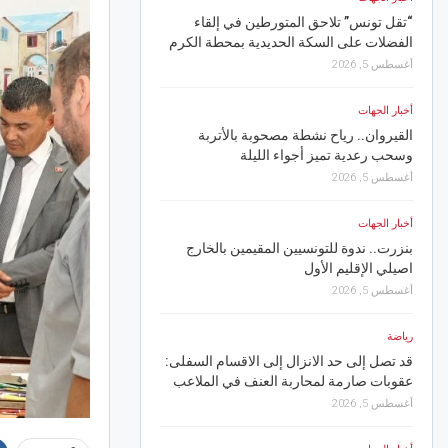
مع الزيادة في الأجر .. فسفاط قفصة تعلن
نادي حمام الأنف يفوز ع
تنزيل أجر جويلية 2026 لأعوان شركات البيئة
أغسطس 6, 2026
والغراسة
أغسطس 5, 2026
أخبار الجهات
القيروان.. “خيال جميل” ي
أخبار الجهات
والعائلات في رابع سهرا
قفصة.. البئر العميقة “القصر” تدخل حيز
الدولي
الاستغلال الفعلي
أغسطس 6, 2026
أغسطس 5, 2026
أخبار الجهات
رياضة
سوسة.. وزير التّجهيز وا
نادي حمام الأنف : تأجيل أول مباراة في تربص
انطلاق 14 مسكنا اجتماعيا
عين دراهم
أغسطس 6, 2026
أغسطس 5, 2026
أخبار الجهات
أخبار الجهات
القلعة الكبرى.. نقص في المياه المعدنية و
خلال جويلية على مستو
مياه الآبار في نجدة المواطن المُحتار
أغسطس 6, 2026
أغسطس 5, 2026