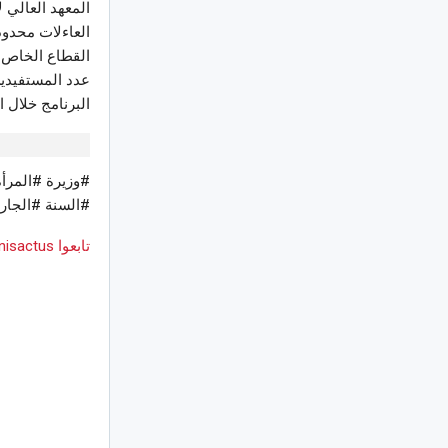
العاءلات محدود
البرنامج خلال السنة المقبلة، نح
#وزيرة #المر
#السنة #الجاري
تابعوا Tunisactus على Google News