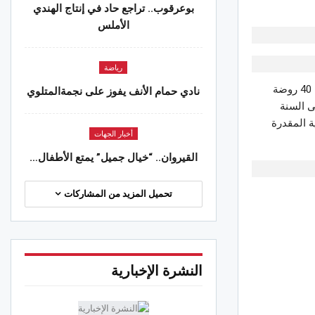
بوعرقوب.. تراجع حاد في إنتاج الهندي
الأملس
رياضة
أفادت وزيرة الأسرة والمرأة والطفولة وكبار السن، آمال الحاج موسى بأن الوزارة أحدثت 40 روضة
نادي حمام الأنف يفوز على نجمةالمتلوي
 السنة
ية المقدرة
أخبار الجهات
القيروان.. “خيال جميل” يمتع الأطفال…
تحميل المزيد من المشاركات
النشرة الإخبارية