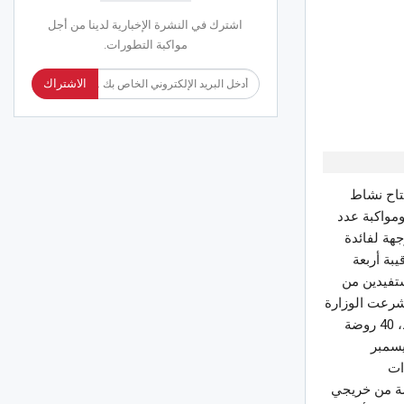
اشترك في النشرة الإخبارية لدينا من أجل
مواكبة التطورات.
الاشتراك
تتاح نشاط
مواكبة عدد
عمومية موجهة لفائدة
بة أربعة
فع عدد المستفيدين من
ي شرعت الوزارة
في تنفيذه منذ نوفمبر 2021، وأمنت من خلاله في مفتتح هذه السنة التربوية انطلاق نشاط، 40 روضة
ر وديسمبر
ات
صة من خريجي