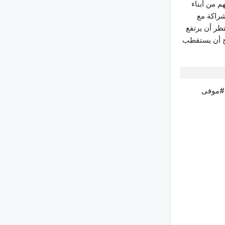
 2700 طفل أكثر من نصفهم من أبناء
شراكة مع
بات يستقبل 15500 طفل حاليا وينتظر أن يرتفع
20 الف طفل، ومن المبرمج أن يستقطب
 #موفى