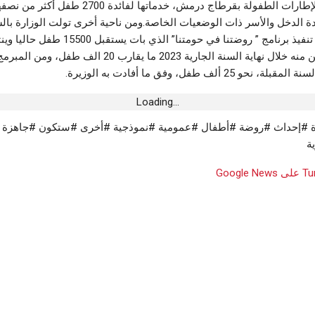
المعهد العالي لإطارات الطفولة بقرطاج درمش، خدماتها لفائدة
ة الدخل والأسر ذات الوضعيات الخاصة.ومن ناحية أخرى تولت الوزارة بال
القطاع الخاص تنفيذ برنامج ” روضتنا في حومتنا” الذي 
عدد المستفيدين منه خلال نهاية السنة الجارية 2023 ما يقارب 
و 25 ألف طفل، وفق ما أفادت به الوزيرة.
Loading...
أة #إحداث #روضة #أطفال #عمومية #نموذجية #أخرى #ستكون #جاهزة
ة