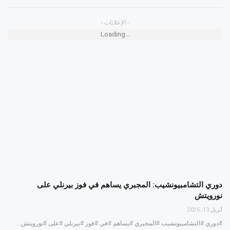
- الإعلانات -
Loading...
دوري التشامبيونشيب: المجبري يساهم في فوز بيرنلي على
نورويتش
أبريل 13, 2025
#دوري #التشامبيونشيب #المجبري #يساهم #في #فوز #بيرنلي #على #نورويتش…