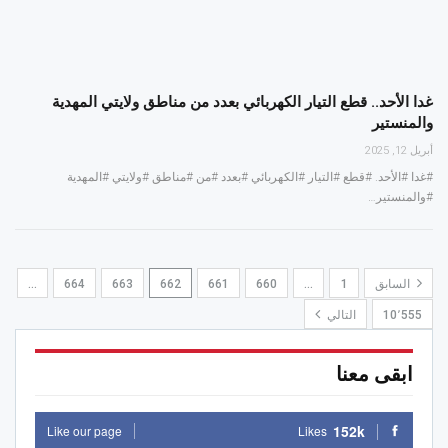
غدا الأحد.. قطع التيار الكهربائي بعدد من مناطق ولايتي المهدية
والمنستير
أبريل 12, 2025
#غدا #الأحد. #قطع #التيار #الكهربائي #بعدد #من #مناطق #ولايتي #المهدية
#والمنستير…
السابق
1
…
660
661
662
663
664
…
10٬555
التالي
ابقى معنا
152k
Like our page
Likes