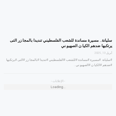
سليانة.. مسيرة مساندة للشعب الفلسطيني تنديدا بالمجا.زر التى
يرتكبها ضدهم الكيا.ن الصهيو.ني
أبريل 13, 2025
#سليانة. #مسيرة #مساندة #للشعب #الفلسطيني #تنديدا #بالمجا.زر #التى #يرتكبها
#ضدهم #الكيا.ن #الصهيو.ني…
- الإعلانات -
Loading...