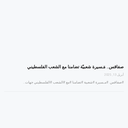
صفاقس.. مَـسيرة شعبيّة تضامنا مع الشعب الفلسطيني
أبريل 13, 2025
#صفاقس. #مـسيرة #شعبية #تضامنا #مع #الشعب #الفلسطيني جهات…