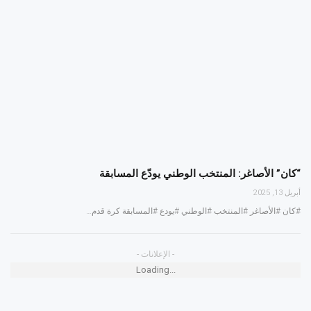
“كان” الأصاغر: المنتخب الوطني يودّع المسابقة
أبريل 13, 2025
#كان #الأصاغر #المنتخب #الوطني #يودع #المسابقة كرة قدم…
- الإعلانات -
Loading...