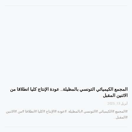
المجمع الكيميائي التونسي بالمظيلة.. عودة الإنتاج كليا انطلاقا من
الاثنين المقبل
أبريل 13, 2025
#المجمع #الكيميائي #التونسي #بالمظيلة. #عودة #الإنتاج #كليا #انطلاقا #من #الاثنين
#المقبل…