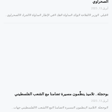
الصحراوي
أبريل 13, 2025
#قبلي. #وزير #الفلاحة #يؤكد #مداواة #هك #في #إطار #مداواة #الجراد #الصحراوي…
بوحجلة.. تلاميذ ينظّمون مسيرة تضامنا مع الشعب الفلسطيني
أبريل 13, 2025
#بوحجلة. #تلاميذ #ينظمون #مسيرة #تضامنا #مع #الشعب #الفلسطيني جهات…