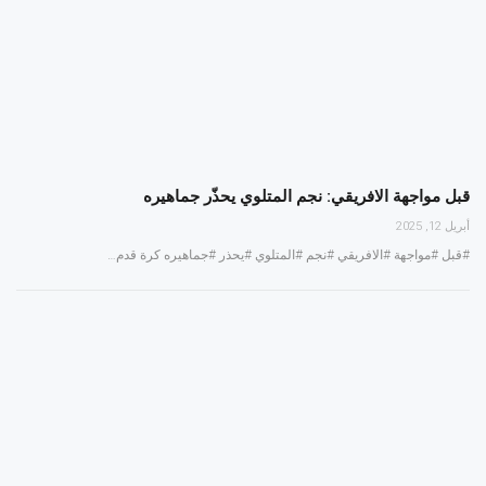
قبل مواجهة الافريقي: نجم المتلوي يحذّر جماهيره
أبريل 12, 2025
#قبل #مواجهة #الافريقي #نجم #المتلوي #يحذر #جماهيره كرة قدم…