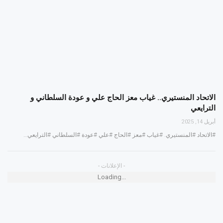
الاتحاد المنستيري.. غياب معز الحاج علي و عودة السلطاني و
الترايعي
أبريل 14, 2025
#الاتحاد #المنستيري. #غياب #معز #الحاج #علي #عودة #السلطاني #الترايعي…
- الإعلانات -
Loading...