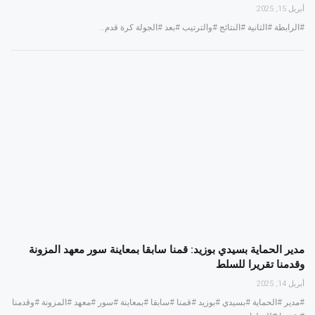
أبريل 15, 2025
#الرابطة #الثانية #النتائج #والترتيب #بعد #الجولة كرة قدم…
مدير الحماية بسيدي بوزيد: قمنا سابقا بمعاينة سور معهد المزونة
وقدمنا تقريرا للسلط
أبريل 14, 2025
#مدير #الحماية #بسيدي #بوزيد #قمنا #سابقا #بمعاينة #سور #معهد #المزونة #وقدمنا