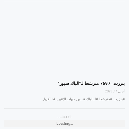
بنزرت.. 7697 مترشحا لـ”الباك سبور”
أبريل 14, 2025
#بنزرت. #مترشحا #لـالباك #سبور جهات الإثنين، 14 أفريل…
- الإعلانات -
Loading...