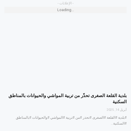
- الإعلانات -
Loading...
بلدية القلعة الصغرى تحذّر من تربية المواشي والحيوانات بالمناطق
السكنية
أبريل 14, 2025
#بلدية #القلعة #الصغرى #تحذر #من #تربية #المواشي #والحيوانات #بالمناطق
#السكنية…