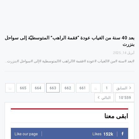
بعد 40 سنة من الغياب عودة “فقمة الراهب” المتوسطيّة إلى سواحل
بنزرت
أبريل 14, 2025
#بعد #سنة #من #الغياب #عودة #فقمة #الراهب #المتوسطية #إلى #سواحل #بنزرت…
السابق
1
…
661
662
663
664
665
…
10٬559
التالي
ابقى معنا
152k
Like our page
Likes