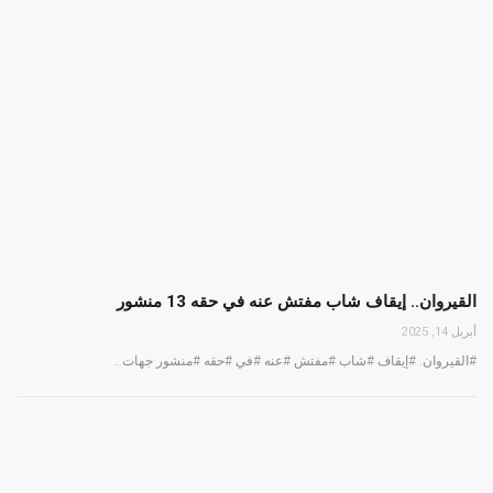
القيروان.. إيقاف شاب مفتش عنه في حقه 13 منشور
أبريل 14, 2025
#القيروان. #إيقاف #شاب #مفتش #عنه #في #حقه #منشور جهات…