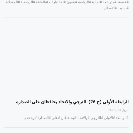
#قفصة. #مترشحا #لمادة #الرياضة #يتمون #الاختبارات #بالقاعة #الرياضية #المغطاة
#بسبب #الأمطار…
الرابطة الأولى (ج 26): الترجي والاتحاد يحافظان على الصدارة
أبريل 14, 2025
#الرابطة #الأولى #الترجي #والاتحاد #يحافظان #على #الصدارة كرة قدم…