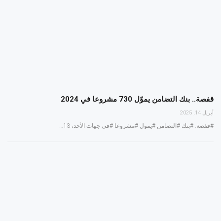
قفصة.. بنك التضامن يموّل 730 مشروعا في 2024
أبريل 14, 2025
#قفصة. #بنك #التضامن #يمول #مشروعا #في جهات الأحد، 13…